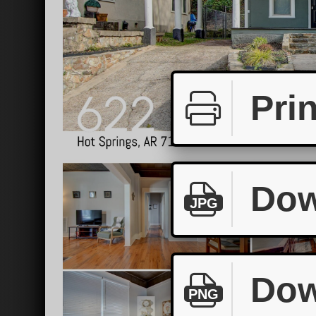
Prin
Dow
JPG
Dow
PNG